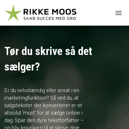
Toggl
navig
Tør du skrive så det
sælger?
Er du selvstændig eller ansat i en
marketingfunktion? Så ved du, at
salgstekster der konverterer er et
absolut ‘must’ for at sælge online i
dag. Spar den dyre tekstforfatter –
og bliv knivskarp til at skrive dine