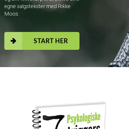
egne salgstekster med Rikke
Moos.
START HER