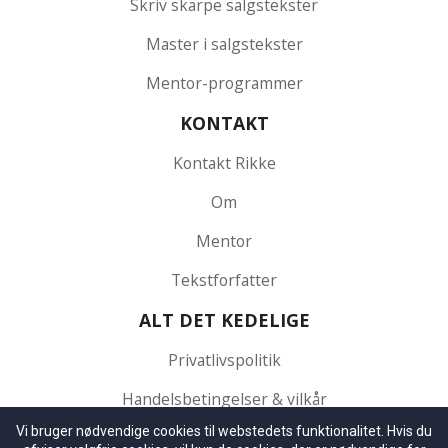
Skriv skarpe salgstekster
Master i salgstekster
Mentor-programmer
KONTAKT
Kontakt Rikke
Om
Mentor
Tekstforfatter
ALT DET KEDELIGE
Privatlivspolitik
Handelsbetingelser & vilkår
Vi bruger nødvendige cookies til webstedets funktionalitet. Hvis du
CONNECT MED RIKKE